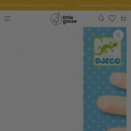
PEREITI PRIE
MAS PAŠTOMATU NUO 75 EUR
NEMOKAMAS SIUNTIMAS PAŠ
TURINIO
Krepšel
PEREITI PRIE
PRODUKTO
INFORMACIJOS