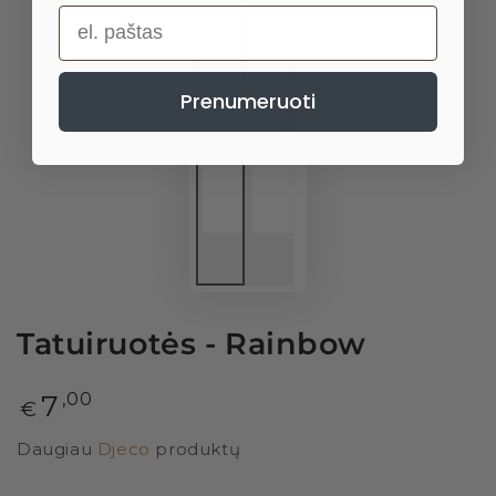
el. paštas
Prenumeruoti
Tatuiruotės - Rainbow
Paprasta
7
,00
€
kaina
Daugiau
Djeco
produktų