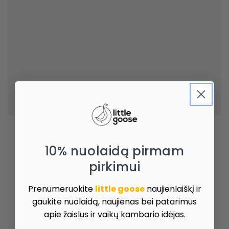
10% nuolaidą pirmam
pirkimui
Prenumeruokite
little goose
naujienlaiškį ir
gaukite nuolaidą, naujienas bei patarimus
apie žaislus ir vaikų kambario idėjas.