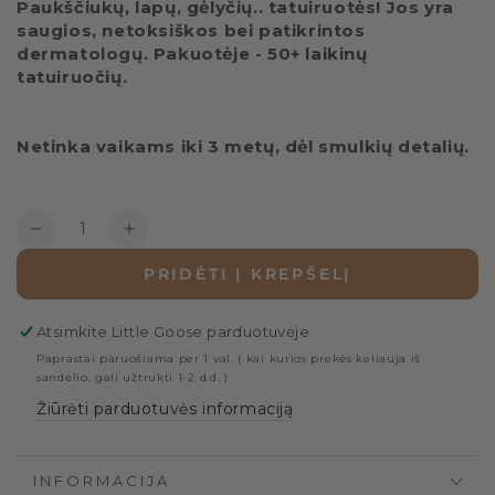
Paukščiukų, lapų, gėlyčių.. tatuiruotės! Jos yra
saugios, netoksiškos bei patikrintos
dermatologų. Pakuotėje - 50+ laikinų
tatuiruočių.
Netinka vaikams iki 3 metų, dėl smulkių detalių.
Kiekis
Mažinti
Padidinti
kiekį
kiekį
PRIDĖTI Į KREPŠELĮ
Tatuiruotės
Tatuiruotės
-
-
Rainbow
Rainbow
Atsimkite
Little Goose
parduotuvėje
Paprastai paruošiama per 1 val. ( kai kurios prekės keliauja iš
sandėlio, gali užtrukti 1-2 d.d. )
Žiūrėti parduotuvės informaciją
INFORMACIJA