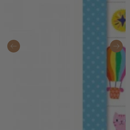
Atidarytia
mediją
1