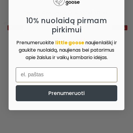
JAUKIAM VAIKO KAMBARIUI
10% nuolaidą pirmam
pirkimui
IKI -20%
–20%
IKI -20%
Prenumeruokite
little goose
naujienlaiškį ir
gaukite nuolaidą, naujienas bei patarimus
apie žaislus ir vaikų kambario idėjas.
el. paštas
Prenumeruoti