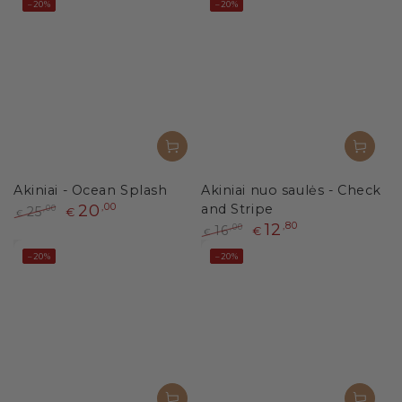
–20%
–20%
Akiniai - Ocean Splash
Akiniai nuo saulės - Check
20
,00
and Stripe
25
,00
€
€
12
,80
Paprasta
Išpardavimo
16
,00
€
€
kaina
kaina
Paprasta
Išpardavimo
–20%
–20%
kaina
kaina