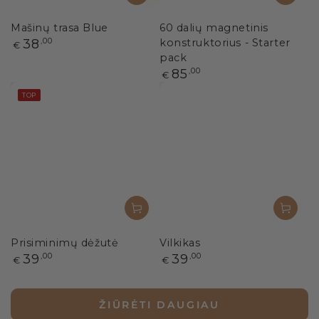
Mašinų trasa Blue
60 dalių magnetinis
Paprasta
38
,00
konstruktorius - Starter
€
kaina
pack
Paprasta
85
,00
€
kaina
TOP
Prisiminimų dėžutė
Vilkikas
Paprasta
Paprasta
39
,00
39
,00
€
€
kaina
kaina
ŽIŪRĖTI DAUGIAU