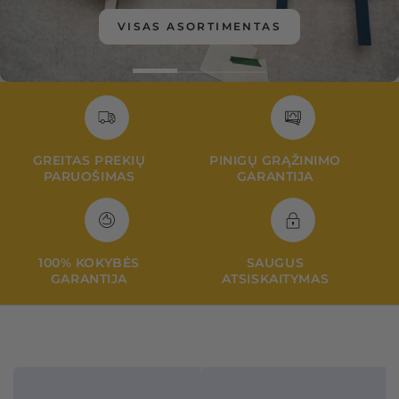
VISAS ASORTIMENTAS
GREITAS PREKIŲ
PINIGŲ GRĄŽINIMO
PARUOŠIMAS
GARANTIJA
100% KOKYBĖS
SAUGUS
GARANTIJA
ATSISKAITYMAS