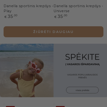
Danella sportinis krepšys -
Danella sportinis krepšys -
Play
Universe
Paprasta
Paprasta
35
,00
35
,00
€
€
kaina
kaina
ŽIŪRĖTI DAUGIAU