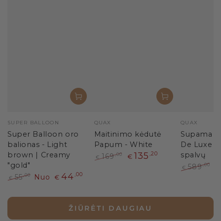
Pardavėjas:
Pardavėjas:
Pardavėjas
SUPER BALLOON
QUAX
QUAX
Super Balloon oro
Maitinimo kėdutė
Supama kė
balionas - Light
Papum - White
De Luxe Te
brown | Creamy
135
,20
spalvų
169
,00
€
€
"gold"
Paprasta
Išpardavimo
589
,00
€
€
kaina
kaina
44
,00
Paprasta
I
55
Nuo
,00
€
€
kaina
k
Paprasta
Išpardavimo
kaina
kaina
ŽIŪRĖTI DAUGIAU