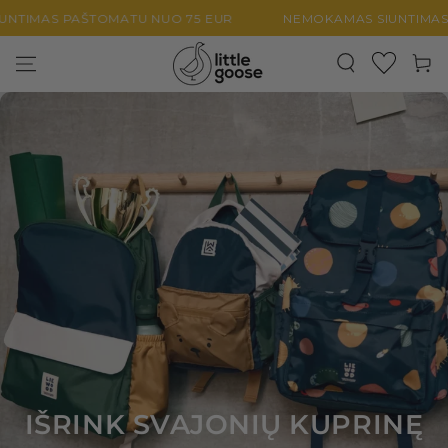
PEREITI PRIE
MAS PAŠTOMATU NUO 75 EUR
NEMOKAMAS SIUNTIMAS PAŠ
TURINIO
Krepšel
IŠRINK SVAJONIŲ KUPRINĘ