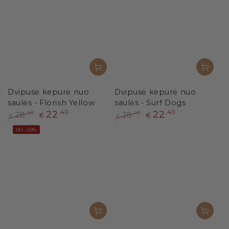
Dvipusė kepurė nuo
Dvipusė kepurė nuo
saulės - Florish Yellow
saulės - Surf Dogs
22
,40
22
,40
28
28
,00
,00
€
€
€
€
Paprasta
Išpardavimo
Paprasta
Išpardavimo
IKI -20%
kaina
kaina
kaina
kaina