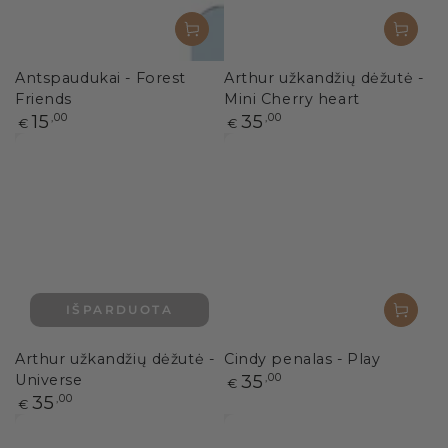
Antspaudukai - Forest
Arthur užkandžių dėžutė -
Friends
Mini Cherry heart
Paprasta
Paprasta
15
,00
35
,00
€
€
kaina
kaina
IŠPARDUOTA
Arthur užkandžių dėžutė -
Cindy penalas - Play
Paprasta
Universe
35
,00
€
kaina
Paprasta
35
,00
€
kaina