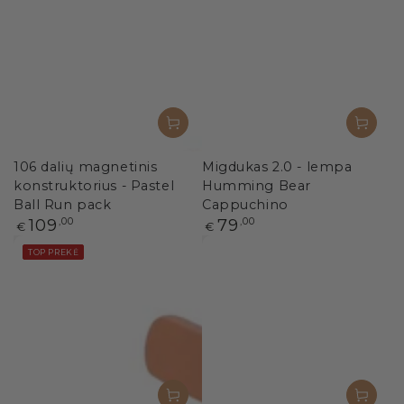
106 dalių magnetinis
Migdukas 2.0 - lempa
konstruktorius - Pastel
Humming Bear
Ball Run pack
Cappuchino
Paprasta
Paprasta
109
,00
79
,00
€
€
kaina
kaina
TOP PREKĖ