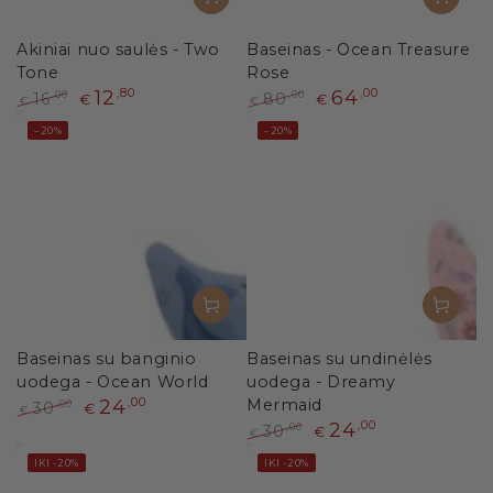
Akiniai nuo saulės - Two
Baseinas - Ocean Treasure
Tone
Rose
12
,80
64
,00
16
80
,00
,00
€
€
€
€
Paprasta
Išpardavimo
Paprasta
Išpardavimo
–20%
–20%
kaina
kaina
kaina
kaina
Baseinas su banginio
Baseinas su undinėlės
uodega - Ocean World
uodega - Dreamy
24
,00
Mermaid
30
,00
€
€
24
,00
Paprasta
Išpardavimo
30
,00
€
€
kaina
kaina
Paprasta
Išpardavimo
IKI -20%
IKI -20%
kaina
kaina