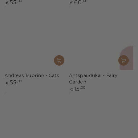
Paprasta
Paprasta
55
,00
60
,00
€
€
kaina
kaina
Andreas kuprinė - Cats
Antspaudukai - Fairy
Paprasta
55
,00
Garden
€
kaina
Paprasta
15
,00
€
kaina