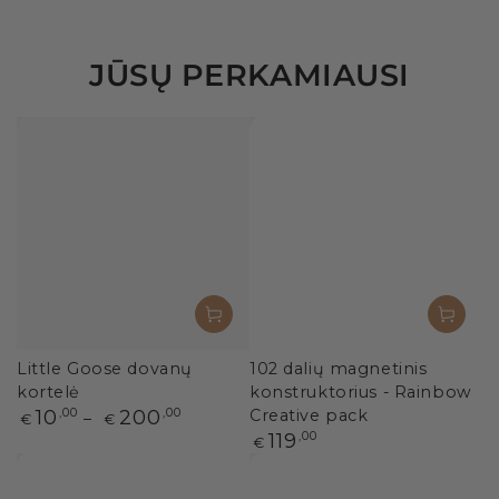
JŪSŲ PERKAMIAUSI
Little Goose dovanų
102 dalių magnetinis
kortelė
konstruktorius - Rainbow
Paprasta
10
,00
200
,00
Creative pack
€
€
kaina
Paprasta
119
,00
€
kaina