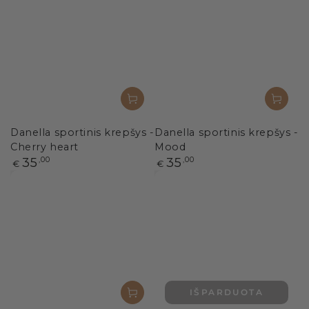
Danella sportinis krepšys -
Danella sportinis krepšys -
Cherry heart
Mood
Paprasta
Paprasta
35
,00
35
,00
€
€
kaina
kaina
IŠPARDUOTA