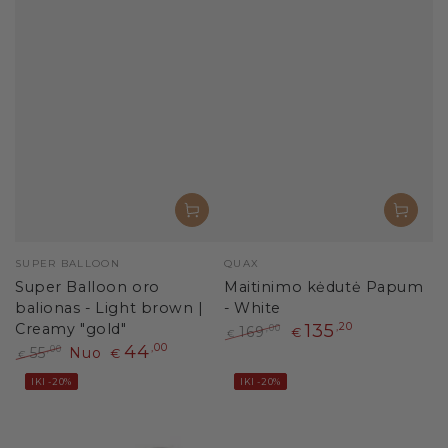
Pardavėjas:
Pardavėjas:
SUPER BALLOON
QUAX
Super Balloon oro
Maitinimo kėdutė Papum
balionas - Light brown |
- White
Creamy "gold"
135
,20
169
,00
€
€
44
,00
Paprasta
Išpardavimo
55
Nuo
,00
€
€
kaina
kaina
Paprasta
Išpardavimo
IKI -20%
IKI -20%
kaina
kaina