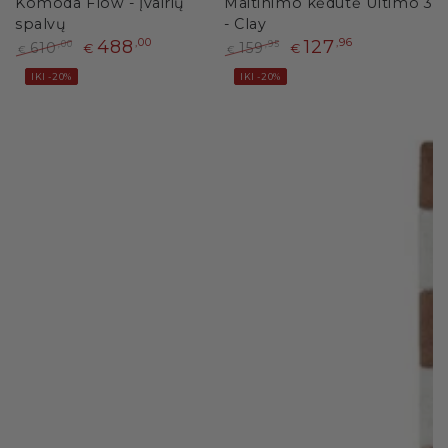
Komoda Flow - Įvairių
Maitinimo kėdutė Ultimo 3
spalvų
- Clay
488
,00
127
,96
610
159
,00
,95
€
€
€
€
Paprasta
Išpardavimo
Paprasta
Išpardavimo
IKI -20%
IKI -20%
kaina
kaina
kaina
kaina