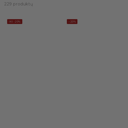
229 produktų
IKI -20%
–20%