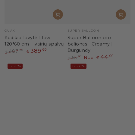
Pardavėjas:
Pardavėjas:
QUAX
SUPER BALLOON
Kūdikio lovytė Flow -
Super Balloon oro
120*60 cm - Įvairių spalvų
balionas - Creamy |
389
,60
Burgundy
487
,00
€
€
44
,00
Paprasta
Išpardavimo
55
Nuo
,00
€
€
kaina
kaina
Paprasta
Išpardavimo
IKI -19%
IKI -20%
kaina
kaina