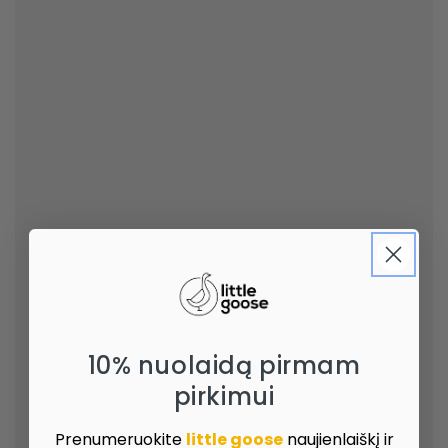
10% nuolaidą pirmam
pirkimui
Prenumeruokite
little goose
naujienlaiškį ir