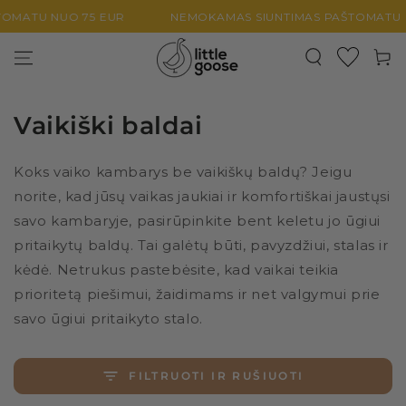
PEREITI PRIE
U NUO 75 EUR
NEMOKAMAS SIUNTIMAS PAŠTOMATU NUO 
TURINIO
Krepšel
Vaikiški baldai
Koks vaiko kambarys be vaikiškų baldų? Jeigu
norite, kad jūsų vaikas jaukiai ir komfortiškai jaustųsi
savo kambaryje, pasirūpinkite bent keletu jo ūgiui
pritaikytų baldų. Tai galėtų būti, pavyzdžiui, stalas ir
kėdė. Netrukus pastebėsite, kad vaikai teikia
prioritetą piešimui, žaidimams ir net valgymui prie
savo ūgiui pritaikyto stalo.
FILTRUOTI IR RUŠIUOTI