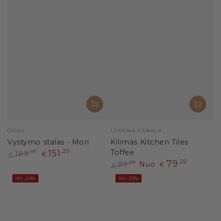
Pardavėjas:
Pardavėjas:
QUAX
LORENA CANALS
Vystymo stalas - Mori
Kilimas Kitchen Tiles
151
,20
Toffee
189
,00
€
€
79
,20
Paprasta
Išpardavimo
99
Nuo
,00
€
€
kaina
kaina
Paprasta
Išpardavimo
IKI -20%
IKI -20%
kaina
kaina