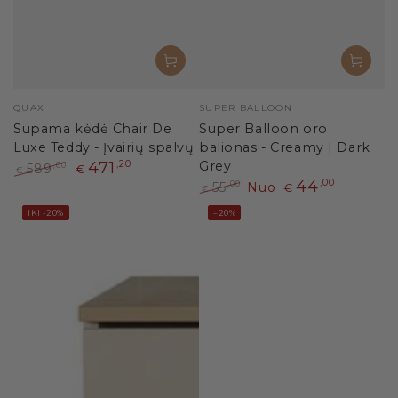
Pardavėjas:
Pardavėjas:
QUAX
SUPER BALLOON
Supama kėdė Chair De
Super Balloon oro
Luxe Teddy - Įvairių spalvų
balionas - Creamy | Dark
471
,20
Grey
589
,00
€
€
44
,00
Paprasta
Išpardavimo
55
Nuo
,00
€
€
kaina
kaina
Paprasta
Išpardavimo
IKI -20%
–20%
kaina
kaina