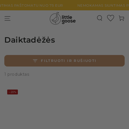
PEREITI PRIE
IMAS PAŠTOMATU NUO 75 EUR
NEMOKAMAS SIUNTIMAS PA
TURINIO
Krepšel
Daiktadėžės
FILTRUOTI IR RUŠIUOTI
1 produktas
–20%