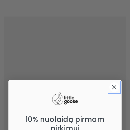
10% nuolaidą pirmam
pirkimui