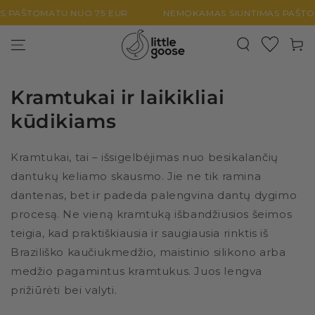
PEREITI PRIE
PAŠTOMATU NUO 75 EUR
NEMOKAMAS SIUNTIMAS PAŠTOMA
TURINIO
Krepšel
Kramtukai ir laikikliai
kūdikiams
Kramtukai, tai – išsigelbėjimas nuo besikalančių
dantukų keliamo skausmo. Jie ne tik ramina
dantenas, bet ir padeda palengvina dantų dygimo
procesą. Ne vieną kramtuką išbandžiusios šeimos
teigia, kad praktiškiausia ir saugiausia rinktis iš
Braziliško kaučiukmedžio, maistinio silikono arba
medžio pagamintus kramtukus. Juos lengva
prižiūrėti bei valyti.