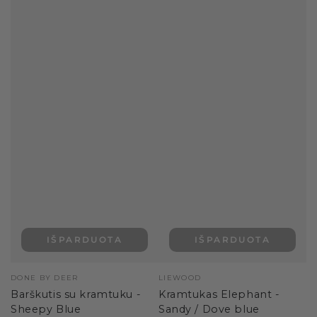
IŠPARDUOTA
IŠPARDUOTA
Pardavėjas:
Pardavėjas:
DONE BY DEER
LIEWOOD
Barškutis su kramtuku -
Kramtukas Elephant -
Sheepy Blue
Sandy / Dove blue