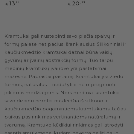
Paprasta
Paprasta
13
,00
20
,00
€
€
kaina
kaina
Kramtukai gali nustebinti savo plačia spalvų ir
formų palete net pačius išrankiausius. Silikoniniai ir
kaučiukmedžio kramtukai dažnai būna vaisių,
gyvūnų ar įvairių abstrakčių formų. Tuo tarpu
medinių kramtukų įvairovė yra pastebimai
mažesnė. Paprastai pastarieji kramtukai yra žiedo
formos, natūralūs – nedažyti ir neimpregnuoti
jokiomis medžiagomis. Nors mediniai kramtukai
savo dizainu neretai nusileidžia iš silikono ir
kaučiukmedžio pagamintiems kramtukams, tačiau
puikus pasirinkimas vertinantiems natūralumą ir
tvarumą. Kramtuko kūdikiui rinkimas gali atrodyti
esantis smulkmena, kuriam neverta gaišti daug