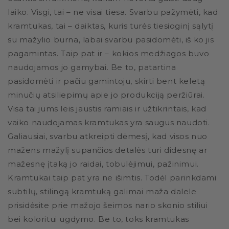
laiko. Visgi, tai – ne visai tiesa. Svarbu pažymėti, kad
kramtukas, tai – daiktas, kuris turės tiesioginį sąlytį
su mažylio burna, labai svarbu pasidomėti, iš ko jis
pagamintas. Taip pat ir – kokios medžiagos buvo
naudojamos jo gamybai. Be to, patartina
pasidomėti ir pačiu gamintoju, skirti bent keletą
minučių atsiliepimų apie jo produkciją peržiūrai.
Visa tai jums leis jaustis ramiais ir užtikrintais, kad
vaiko naudojamas kramtukas yra saugus naudoti.
Galiausiai, svarbu atkreipti dėmesį, kad visos nuo
mažens mažylį supančios detalės turi didesnę ar
mažesnę įtaką jo raidai, tobulėjimui, pažinimui.
Kramtukai taip pat yra ne išimtis. Todėl parinkdami
subtilų, stilingą kramtuką galimai maža dalele
prisidėsite prie mažojo šeimos nario skonio stiliui
bei koloritui ugdymo. Be to, toks kramtukas