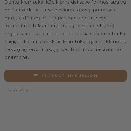
Dantų kramtukai kūdikiams dėl savo formos, spalvų
bei kai kada net ir skleidžiamų garsų, patraukia
mažųjų dėmesį. O tuo pat metu ne tik savo
formomis ir tekstūra ne tik ugdo vaiko lytėjimo,
regos, klausos pojūčius, bet ir lavina vaiko motoriką.
Taigi, tinkamai parinktas kramtukas gali atlikti ne tik
tiesioginę savo funkciją, bet būti ir puikia lavinimo
priemone.
FILTRUOTI IR RUŠIUOTI
4 produktų