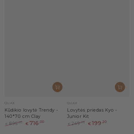
Pardavėjas:
Pardavėjas:
QUAX
QUAX
Kūdikio lovytė Trendy -
Lovytės priedas Kyo -
140*70 cm Clay
Junior Kit
716
,00
199
,20
895
249
,00
,00
€
€
€
€
Paprasta
Išpardavimo
Paprasta
Išpardavimo