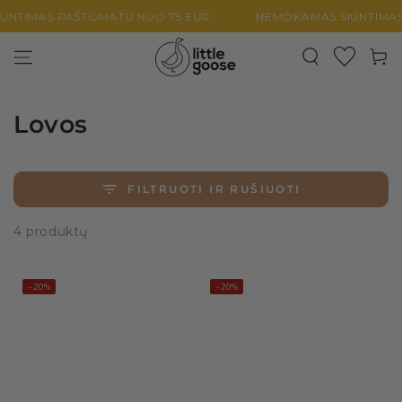
PEREITI PRIE
TIMAS PAŠTOMATU NUO 75 EUR
NEMOKAMAS SIUNTIMAS P
TURINIO
Krepšel
Lovos
FILTRUOTI IR RUŠIUOTI
4 produktų
–20%
–20%