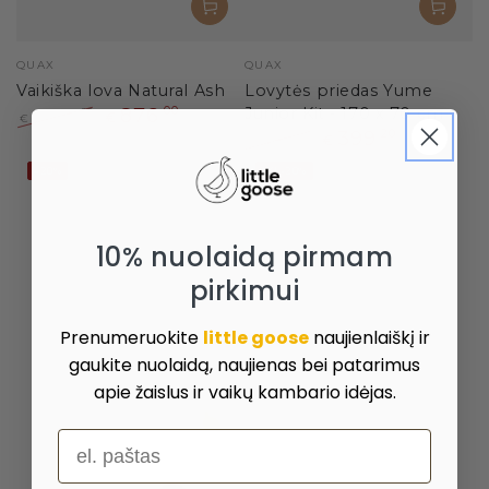
Pardavėjas:
Pardavėjas:
QUAX
QUAX
Vaikiška lova Natural Ash
Lovytės priedas Yume
876
,00
Junior Kit - 170 x 70 cm
1.095
,00
€
€
399
,20
Paprasta
Išpardavimo
499
,00
€
€
kaina
kaina
Paprasta
Išpardavimo
–20%
IKI -20%
kaina
kaina
10% nuolaidą pirmam
pirkimui
Prenumeruokite
little goose
naujienlaiškį ir
gaukite nuolaidą, naujienas bei patarimus
apie žaislus ir vaikų kambario idėjas.
el. paštas