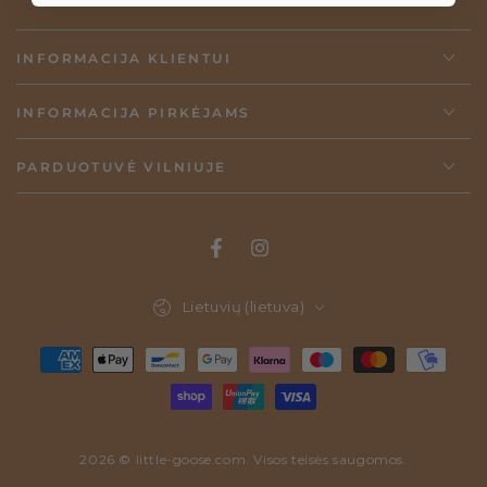
INFORMACIJA KLIENTUI
INFORMACIJA PIRKĖJAMS
PARDUOTUVĖ VILNIUJE
Kalba
Lietuvių (lietuva)
Pirkimo
būdai
2026 ©
little-goose.com
. Visos teisės saugomos.