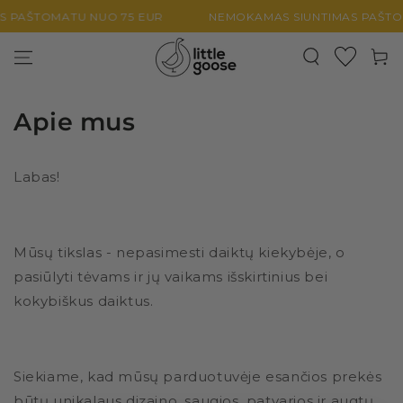
PEREITI PRIE
S PAŠTOMATU NUO 75 EUR
NEMOKAMAS SIUNTIMAS PAŠTO
TURINIO
Krepšel
Apie mus
Labas!
Mūsų tikslas - nepasimesti daiktų kiekybėje, o
pasiūlyti tėvams ir jų vaikams išskirtinius bei
kokybiškus daiktus.
Siekiame, kad mūsų parduotuvėje esančios prekės
būtų unikalaus dizaino, saugios, patvarios ir augtų