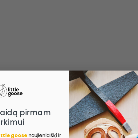
laidą pirmam
irkimui
ittle goose
naujienlaiškį ir