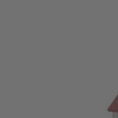
namas
pink