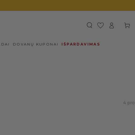
Prisijungti
Krepšel
LDAI
DOVANŲ KUPONAI
IŠPARDAVIMAS
4 pr
Kaktusas