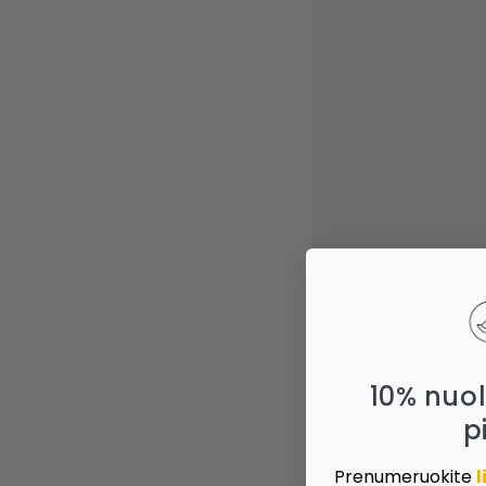
10% nuo
p
Prenumeruokite
l