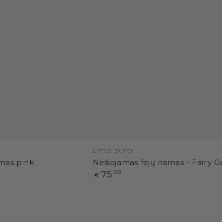
Pardavėjas:
LITTLE DUTCH
amas pink
Nešiojamas fėjų namas - Fairy 
Paprasta
75
,00
€
kaina