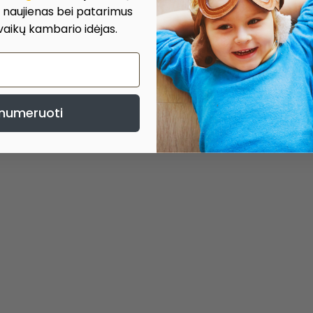
, naujienas bei patarimus
 vaikų kambario idėjas.
numeruoti