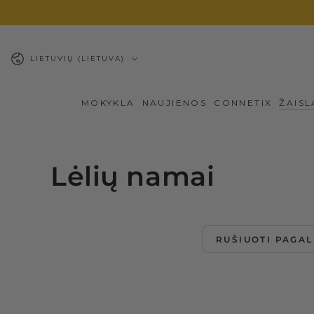
PEREITI PRIE
TURINIO
Kalba
LIETUVIŲ (LIETUVA)
MOKYKLA
NAUJIENOS
CONNETIX
ŽAISL
Lėlių namai
RUŠIUOTI PAGAL
Nešiojamas
lėlių