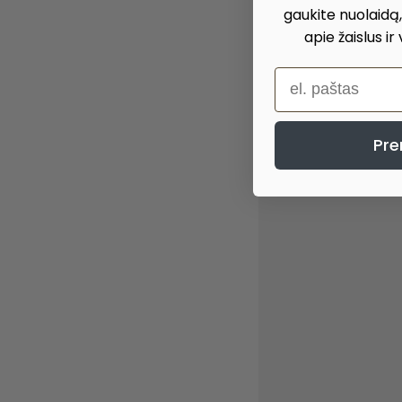
gaukite nuolaidą
apie žaislus ir
el. paštas
Pre