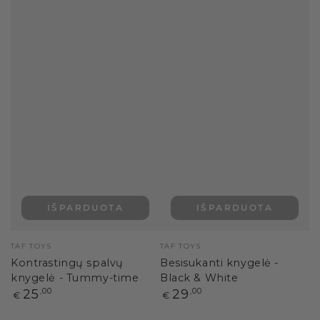
IŠPARDUOTA
IŠPARDUOTA
Pardavėjas:
Pardavėjas:
TAF TOYS
TAF TOYS
Kontrastingų spalvų
Besisukanti knygelė -
knygelė - Tummy-time
Black & White
Paprasta
Paprasta
25
,00
29
,00
€
€
kaina
kaina