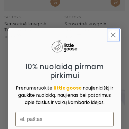
Pardavėjas:
Pardavėjas:
TAF TOYS
TAF TOYS
Sensorinė knygelė -
Sensorinė knygelė -
Tummy-time
Tummy time
Paprasta
Paprasta
25
,00
25
,00
€
€
kaina
kaina
10% nuolaidą pirmam
pirkimui
Prenumeruokite
little goose
naujienlaiškį ir
gaukite nuolaidą, naujienas bei patarimus
apie žaislus ir vaikų kambario idėjas.
el. paštas