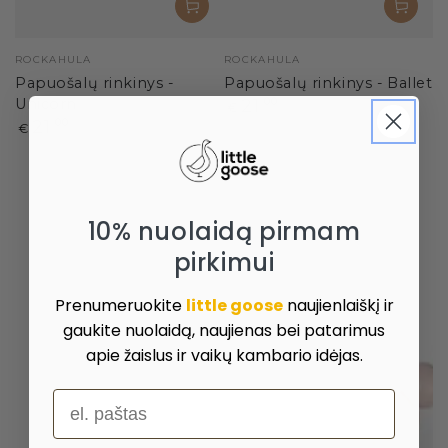
Pardavėjas:
Pardavėjas:
ROCKAHULA
ROCKAHULA
Papuošalų rinkinys -
Papuošalų rinkinys - Ballet
Paprasta
Unicorn
21
,00
€
kaina
Paprasta
21
,00
€
kaina
10% nuolaidą pirmam
pirkimui
Prenumeruokite
little goose
naujienlaiškį ir
gaukite nuolaidą, naujienas bei patarimus
apie žaislus ir vaikų kambario idėjas.
el. paštas