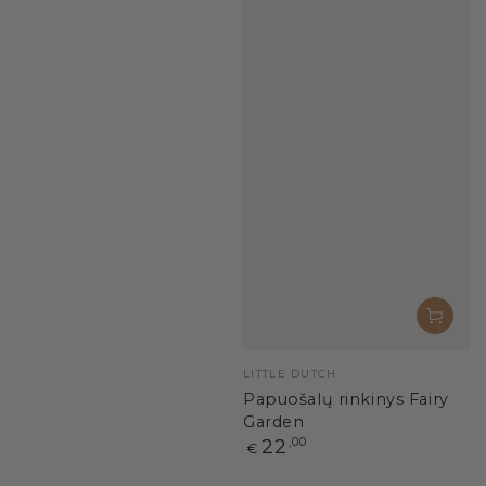
Pardavėjas:
LITTLE DUTCH
Papuošalų rinkinys Fairy
Garden
Paprasta
22
,00
€
kaina