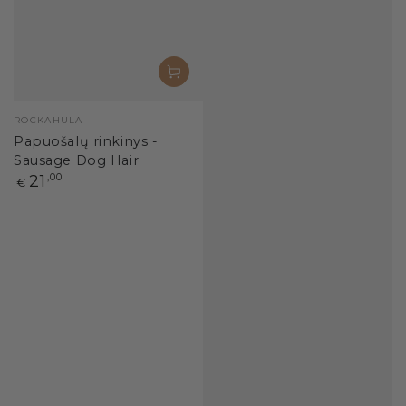
Pardavėjas:
ROCKAHULA
Papuošalų rinkinys -
Sausage Dog Hair
Paprasta
21
,00
€
kaina