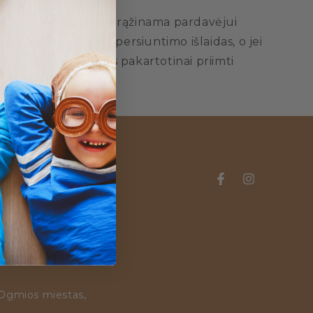
o, arba jeigu prekė grąžinama pardavėjui
okėti pakartotino persiuntimo išlaidas, o jei
Pirkėjui atsisakius pakartotinai priimti
 VILNIUJE
oose.lt
:
 Ogmios miestas,