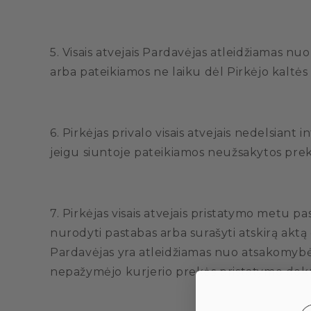
5. Visais atvejais Pardavėjas atleidžiamas 
arba pateikiamos ne laiku dėl Pirkėjo kaltė
6. Pirkėjas privalo visais atvejais nedelsia
jeigu siuntoje pateikiamos neužsakytos prek
7. Pirkėjas visais atvejais pristatymo metu
nurodyti pastabas arba surašyti atskirą aktą 
Pardavėjas yra atleidžiamas nuo atsakomybės 
nepažymėjo kurjerio prekės pristatymo do