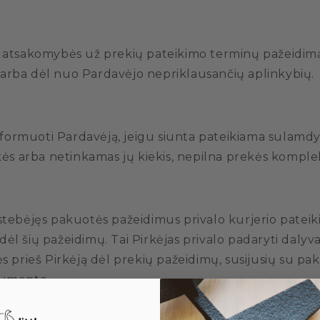
nuo atsakomybės už prekių pateikimo terminų pažeidimą
s arba dėl nuo Pardavėjo nepriklausančių aplinkybių.
nt informuoti Pardavėją, jeigu siunta pateikiama sulam
ės arba netinkamas jų kiekis, nepilna prekės komplek
 pastebėjęs pakuotės pažeidimus privalo kurjerio pa
dėl šių pažeidimų. Tai Pirkėjas privalo padaryti dalyv
prieš Pirkėją dėl prekių pažeidimų, susijusių su pak
kumente.