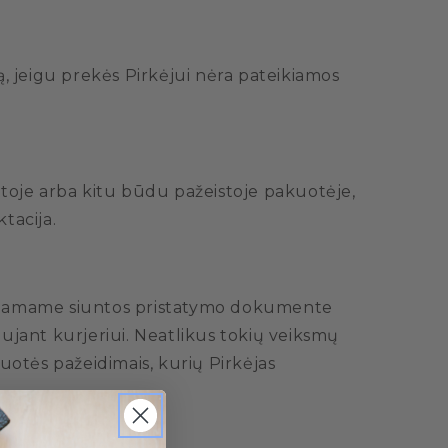
, jeigu prekės Pirkėjui nėra pateikiamos
dytoje arba kitu būdu pažeistoje pakuotėje,
tacija.
teikiamame siuntos pristatymo dokumente
aujant kurjeriui. Neatlikus tokių veiksmų
uotės pažeidimais, kurių Pirkėjas