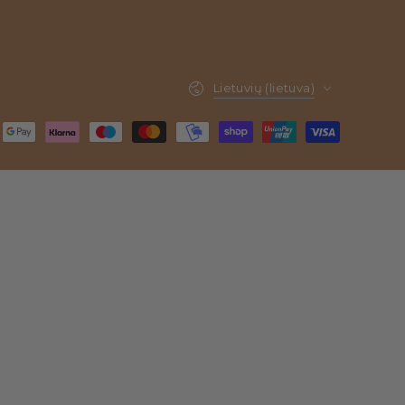
Kalba
Lietuvių (lietuva)