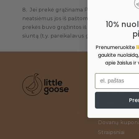
8. Jei prekė grąžinama Pardavėjui dėl Pirkė
neatsiėmus jos iš paštomato per maksimalų jo
10% nuo
prekės buvo grąžintos iš paštomato arba kurj
p
siuntą (t.y. pareikalavus grąžinti pinigus už 
Prenumeruokite
l
gaukite nuolaidą
apie žaislus ir
el. paštas
INFORMACIJA KLIE
Apie mus
Pre
Kontaktai
Prekių ženklai
Dovanų kupona
Straipsniai