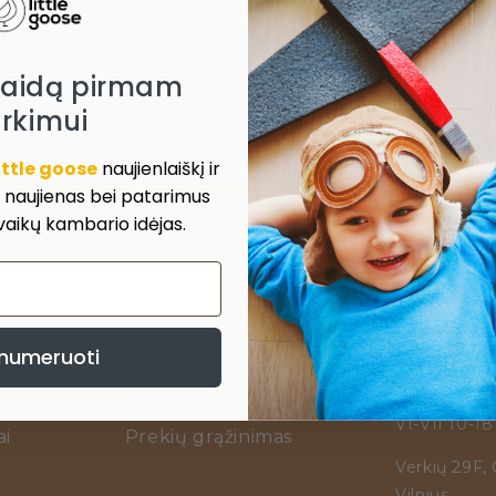
jo kaltės neteisingai nurodyto arba netikslaus adres
s saugojimo terminą, Pirkėjas privalo Pardavėjui sum
laidą pirmam
erio- padengti Pardavėjui ir prekės grąžinimo kaštus. 
irkimui
prekes), pinigai už siuntimą pirkėjui nėra grąžinami.
ittle goose
naujienlaiškį ir
, naujienas bei patarimus
 vaikų kambario idėjas.
NTUI
INFORMACIJA PIRKĖJAMS
PARDUOTUVĖ
info@littleg
Sąlygos ir taisyklės
numeruoti
Privatumo Politika
Darbo laikas
I-V 10-20
Pristatymo informacija
VI-VII 10-18
i
Prekių grąžinimas
Verkių 29F,
Vilnius