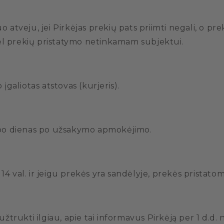
Tuo atveju, jei Pirkėjas prekių pats priimti negali, o p
dėl prekių pristatymo netinkamam subjektui.
įgaliotas atstovas (kurjeris).
rbo dienas po užsakymo apmokėjimo.
 14 val. ir jeigu prekės yra sandėlyje, prekės pristato
i užtrukti ilgiau, apie tai informavus Pirkėją per 1 d.d