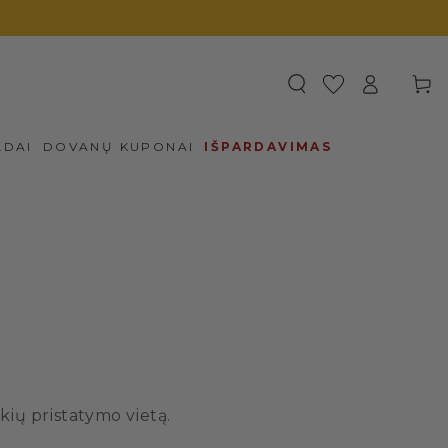
Prisijungti
Krepšel
LDAI
DOVANŲ KUPONAI
IŠPARDAVIMAS
kių pristatymo vietą.