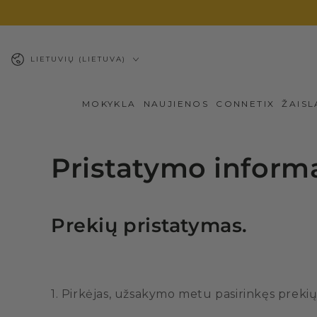
PEREITI PRIE
TURINIO
Kalba
LIETUVIŲ (LIETUVA)
MOKYKLA
NAUJIENOS
CONNETIX
ŽAISL
Pristatymo informa
Prekių pristatymas.
1. Pirkėjas, užsakymo metu pasirinkęs prekių 