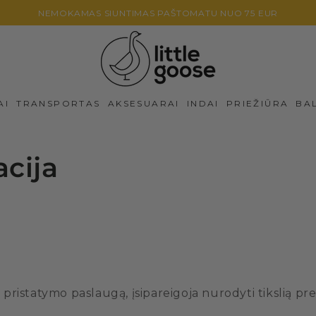
NEMOKAMAS SIUNTIMAS PAŠTOMATU NUO 75 EUR
AI
TRANSPORTAS
AKSESUARAI
INDAI
PRIEŽIŪRA
BA
cija
pristatymo paslaugą, įsipareigoja nurodyti tikslią pre