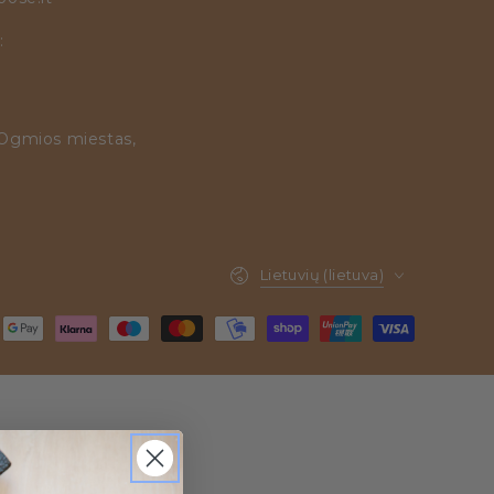
:
 Ogmios miestas,
Kalba
Lietuvių (lietuva)