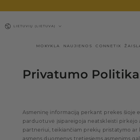
PEREITI PRIE
TURINIO
Kalba
LIETUVIŲ (LIETUVA)
MOKYKLA
NAUJIENOS
CONNETIX
ŽAISL
Privatumo Politika
Asmeninę informaciją perkant prekes šioje 
parduotuvė įsipareigoja neatskleisti pirkėj
partneriui, teikiančiam prekių pristatymo ar 
asmens duomenys tretiesiems asmenims gali bū