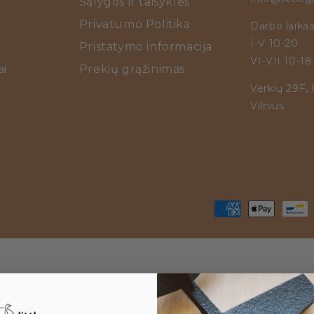
Sąlygos ir taisyklės
Privatumo Politika
Darbo laikas
I-V 10-20
Pristatymo informacija
VI-VII 10-18
i
Prekių grąžinimas
Verkių 29F,
Vilnius
Pirkimo
būdai