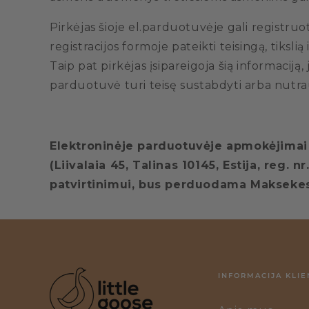
Pirkėjas šioje el.parduotuvėje gali registruoti
registracijos formoje pateikti teisingą, tiksli
Taip pat pirkėjas įsipareigoja šią informaciją, 
parduotuvė turi teisę sustabdyti arba nutraukt
Elektroninėje parduotuvėje apmokėjima
(Liivalaia 45, Talinas 10145, Estija, reg
patvirtinimui, bus perduodama Makseke
INFORMACIJA KLIE