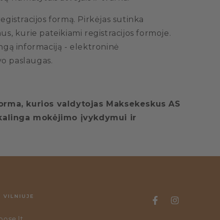
registracijos formą. Pirkėjas sutinka
mus, kurie pateikiami registracijos formoje.
isingą informaciją - elektroninė
avo paslaugas.
forma, kurios valdytojas Maksekeskus AS
reikalinga mokėjimo įvykdymui ir
 VILNIUJE
oose.lt