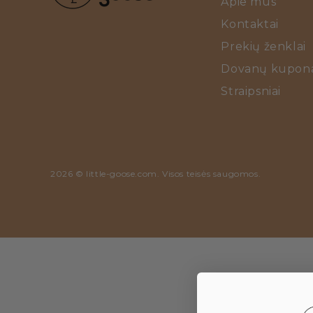
Apie mus
Kontaktai
Prekių ženklai
Dovanų kupona
Straipsniai
2026 ©
little-goose.com
. Visos teisės saugomos.