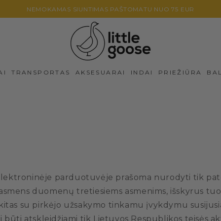
NEMOKAMAS SIUNTIMAS PAŠTOMATU NUO 75 EUR
AI
TRANSPORTAS
AKSESUARAI
INDAI
PRIEŽIŪRA
BA
elektroninėje parduotuvėje prašoma nurodyti tik pat
o asmens duomenų tretiesiems asmenims, išskyrus tuos 
kitas su pirkėjo užsakymo tinkamu įvykdymu susijusias 
ti atskleidžiami tik Lietuvos Respublikos teisės akt