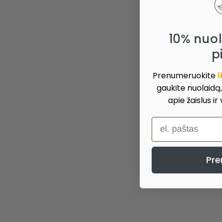
10% nuo
p
Prenumeruokite
l
gaukite nuolaidą
apie žaislus ir
el. paštas
Pre