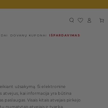
Prisijungti
Krepšel
LDAI
DOVANŲ KUPONAI
IŠPARDAVIMAS
eikiant užsakymą. Ši elektroninė
atvejus, kai informacija yra būtina
paslaugas. Visais kitais atvejais pirkėjo
ų numatytais atvejais ir tvarka.