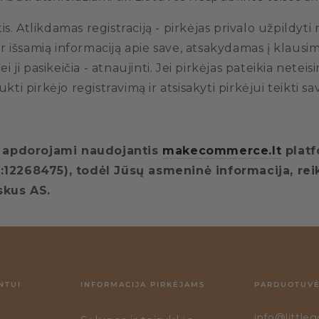
s. Atlikdamas registraciją - pirkėjas privalo užpildyti 
ą ir išsamią informaciją apie save, atsakydamas į klausi
jei ji pasikeičia - atnaujinti. Jei pirkėjas pateikia nete
i pirkėjo registravimą ir atsisakyti pirkėjui teikti s
i apdorojami naudojantis
makecommerce.lt
plat
. nr.:12268475), todėl Jūsų asmeninė informacija, 
skus AS.
NTUI
INFORMACIJA PIRKĖJAMS
PARDUOTUVĖ
info@littleg