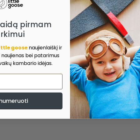
laidą pirmam
irkimui
ittle goose
naujienlaiškį ir
, naujienas bei patarimus
 vaikų kambario idėjas.
numeruoti