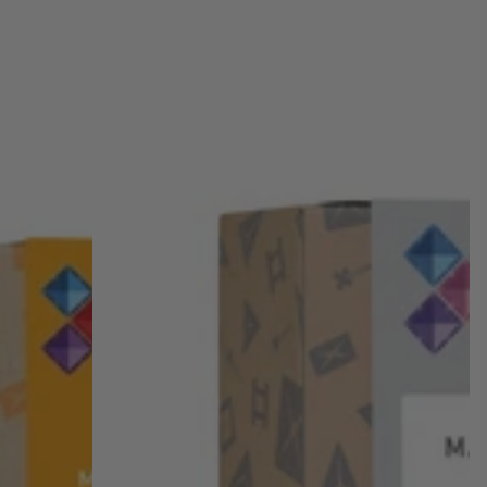
magnetinis
konstruktorius
-
Pastel
Transport
pack