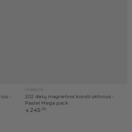
Pardavėjas:
CONNETIX
ius -
202 dalių magnetinis konstruktorius -
Pastel Mega pack
Paprasta
245
,00
€
kaina
50
dalių