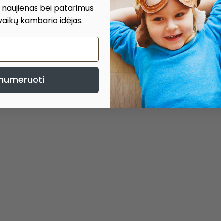
, naujienas bei patarimus
 vaikų kambario idėjas.
numeruoti