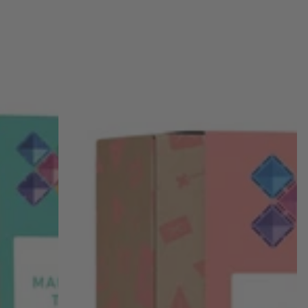
magnetinis
konstruktorius
-
Pastel
Mega
pack