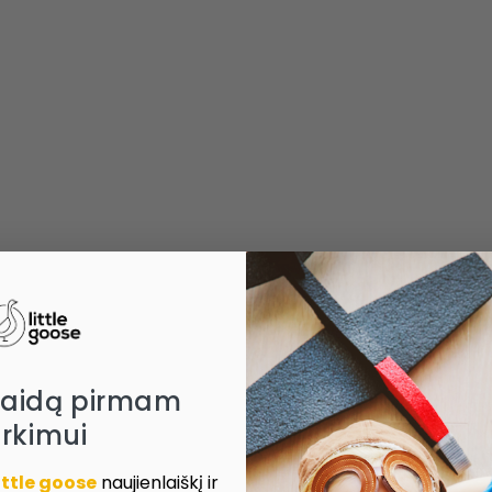
laidą pirmam
irkimui
ittle goose
naujienlaiškį ir