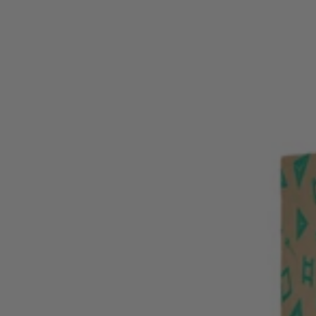
magnetinis
konstruktorius
-
Rainbow
Creative
pack