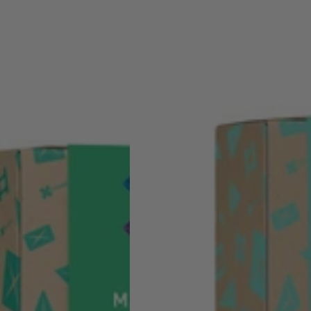
magnetinis
konstruktorius
-
Pastel
Ball
Run
pack