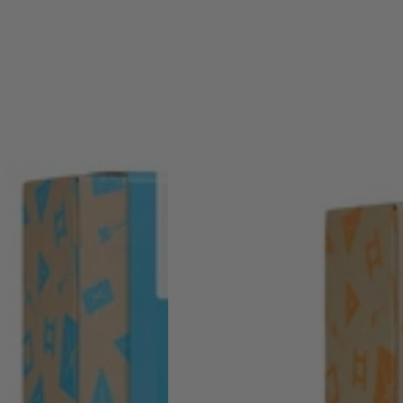
magnetinis
konstruktoius
-
Creative
Roads
Pack