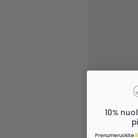
10% nuo
p
Prenumeruokite
l