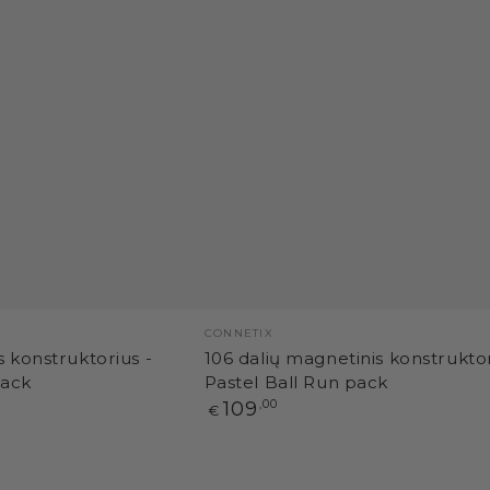
Pardavėjas:
CONNETIX
s konstruktorius -
106 dalių magnetinis konstruktor
pack
Pastel Ball Run pack
Paprasta
109
,00
€
kaina
48
dalių