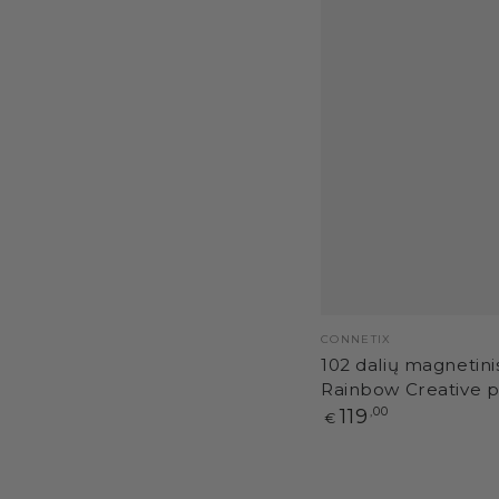
Pardavėjas:
CONNETIX
102 dalių magnetini
Rainbow Creative 
Paprasta
119
,00
€
kaina
24
dalių