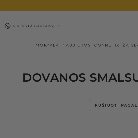
PEREITI PRIE
TURINIO
Kalba
LIETUVIŲ (LIETUVA)
MOKYKLA
NAUJIENOS
CONNETIX
ŽAISL
DOVANOS SMALSUO
RUŠIUOTI PAGAL
102
dalių