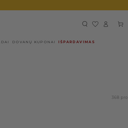
Prisijungti
Krepšel
LDAI
DOVANŲ KUPONAI
IŠPARDAVIMAS
368 pr
202
dalių