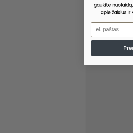
gaukite nuolaidą
apie žaislus ir
el. paštas
Pre