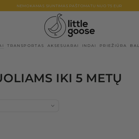
NEMOKAMAS SIUNTIMAS PAŠTOMATU NUO 75 EUR
AI
TRANSPORTAS
AKSESUARAI
INDAI
PRIEŽIŪRA
BA
LIAMS IKI 5 METŲ
106
dalių