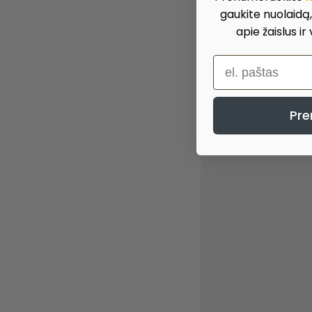
gaukite nuolaidą
apie žaislus ir
el. paštas
Pre