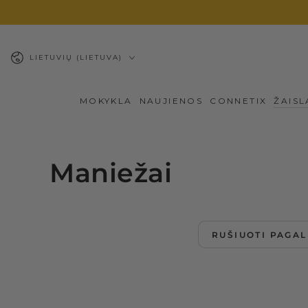
PEREITI PRIE
TURINIO
Kalba
LIETUVIŲ (LIETUVA)
MOKYKLA
NAUJIENOS
CONNETIX
ŽAISL
Maniežai
RUŠIUOTI PAGAL
Lavinamasis
maniežas