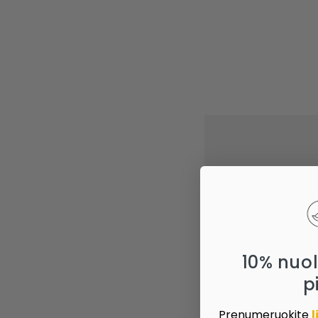
10% nuo
p
Prenumeruokite
l