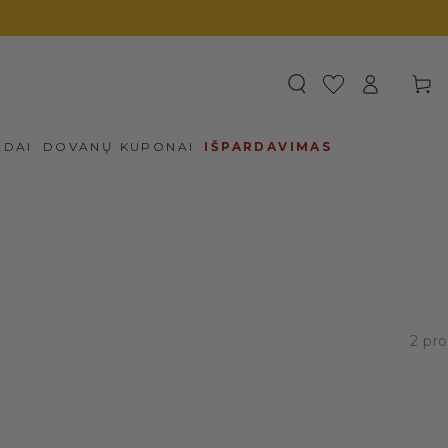
Prisijungti
Krepšel
LDAI
DOVANŲ KUPONAI
IŠPARDAVIMAS
2 pr