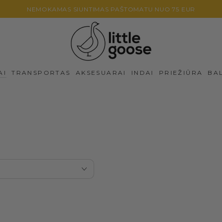
NEMOKAMAS SIUNTIMAS PAŠTOMATU NUO 75 EUR
AI
TRANSPORTAS
AKSESUARAI
INDAI
PRIEŽIŪRA
BA
Kilimėlis
-