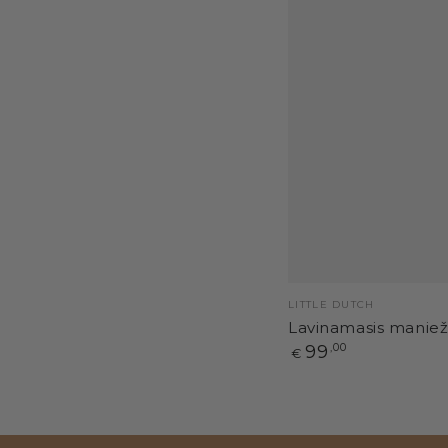
Pardavėjas:
LITTLE DUTCH
Lavinamasis maniež
Paprasta
99
,00
€
kaina