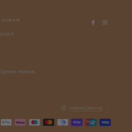
 VILNIUJE
oose.lt
:
 Ogmios miestas,
Kalba
Lietuvių (lietuva)