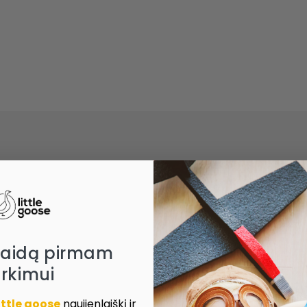
laidą pirmam
irkimui
ittle goose
naujienlaiškį ir