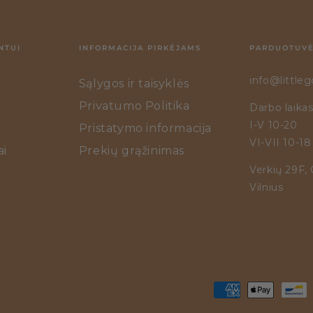
NTUI
INFORMACIJA PIRKĖJAMS
PARDUOTUVĖ
info@littleg
Sąlygos ir taisyklės
Privatumo Politika
Darbo laikas
I-V 10-20
Pristatymo informacija
VI-VII 10-18
i
Prekių grąžinimas
Verkių 29F,
Vilnius
Pirkimo
būdai