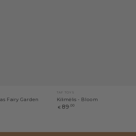
Pardavėjas:
TAF TOYS
as Fairy Garden
Kilimėlis - Bloom
Paprasta
89
,00
€
kaina