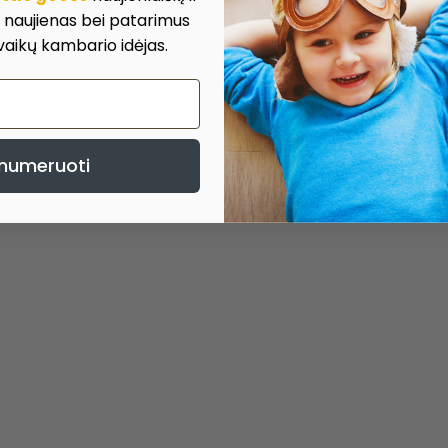
, naujienas bei patarimus
 vaikų kambario idėjas.
numeruoti