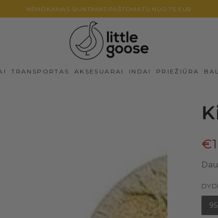
NEMOKAMAS SIUNTIMAS PAŠTOMATU NUO 75 EUR
AI
TRANSPORTAS
AKSESUARAI
INDAI
PRIEŽIŪRA
BA
K
€1
Dau
DYD
95