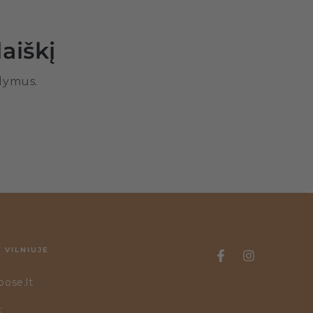
aiškį
ūlymus.
 VILNIUJE
oose.lt
: