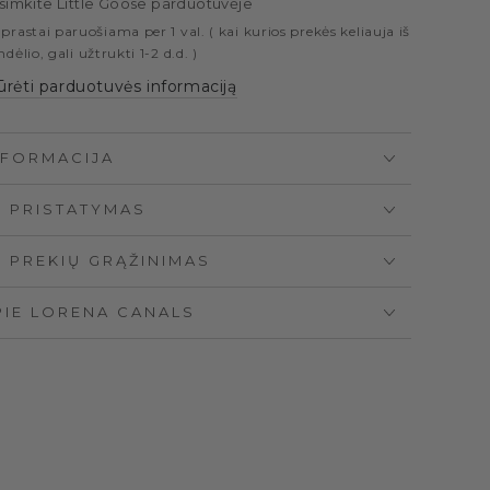
simkite
Little Goose
parduotuvėje
ucky
Ducky
prastai paruošiama per 1 val. ( kai kurios prekės keliauja iš
ndėlio, gali užtrukti 1-2 d.d. )
ūrėti parduotuvės informaciją
NFORMACIJA
PRISTATYMAS
PREKIŲ GRĄŽINIMAS
PIE LORENA CANALS