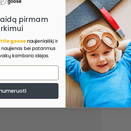
laidą pirmam
irkimui
ittle goose
naujienlaiškį ir
, naujienas bei patarimus
 vaikų kambario idėjas.
numeruoti