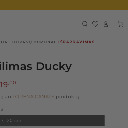
Prisijungti
Krepšel
LDAI
DOVANŲ KUPONAI
IŠPARDAVIMAS
ilimas Ducky
19
00
giau
LORENA CANALS
produktų
IS
 x 120 cm