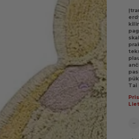
Įtr
erd
kil
pag
ska
pra
tek
pla
anč
pas
pūk
Tai
Pri
Lie
Kiek
Ma
ki
Ki