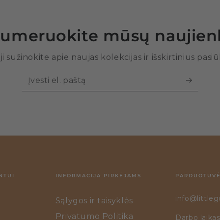
umeruokite mūsų naujienl
ji sužinokite apie naujas kolekcijas ir išskirtinius pasi
Įvesti
el.
paštą
NTUI
INFORMACIJA PIRKĖJAMS
PARDUOTUVĖ
info@littleg
Sąlygos ir taisyklės
Privatumo Politika
Darbo laikas