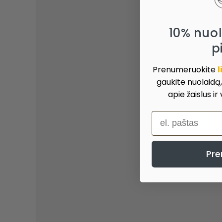
10% nuo
p
Prenumeruokite
l
gaukite nuolaidą
apie žaislus ir
el. paštas
Pre