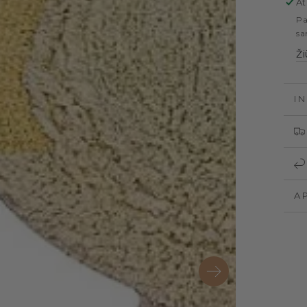
At
D
Pa
sa
Ži
I
A
darytia
diją