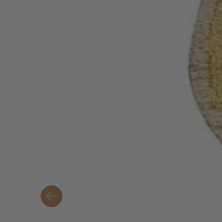
Ati
me
1