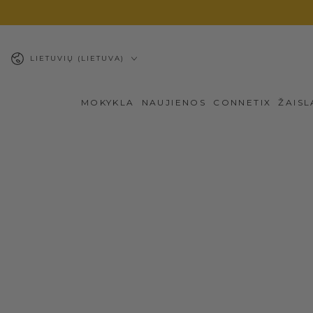
PEREITI PRIE
TURINIO
Kalba
LIETUVIŲ (LIETUVA)
MOKYKLA
NAUJIENOS
CONNETIX
ŽAISL
PEREITI PRIE
PRODUKTO
INFORMACIJOS