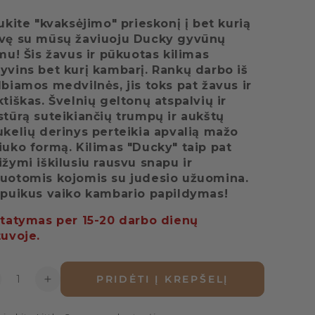
aukite "kvaksėjimo" prieskonį į bet kurią
vę su mūsų žaviuoju Ducky gyvūnų
imu! Šis žavus ir pūkuotas kilimas
yvins bet kurį kambarį. Rankų darbo iš
lbiamos medvilnės, jis toks pat žavus ir
ktiškas. Švelnių geltonų atspalvių ir
stūrą suteikiančių trumpų ir aukštų
ukelių derinys perteikia apvalią mažo
iuko formą. Kilimas "Ducky" taip pat
ižymi iškilusiu rausvu snapu ir
uotomis kojomis su judesio užuomina.
 puikus vaiko kambario papildymas!
statymas per 15-20 darbo dienų
tuvoje.
is
PRIDĖTI Į KREPŠELĮ
žinti
Padidinti
ekį
kiekį
limas
Kilimas