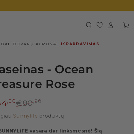
Prisijungti
Krepšel
LDAI
DOVANŲ KUPONAI
IŠPARDAVIMAS
aseinas - Ocean
reasure Rose
64
€80
00
00
giau
Sunnylife
produktų
SUNNYLiFE vasara dar linksmesnė! Šią