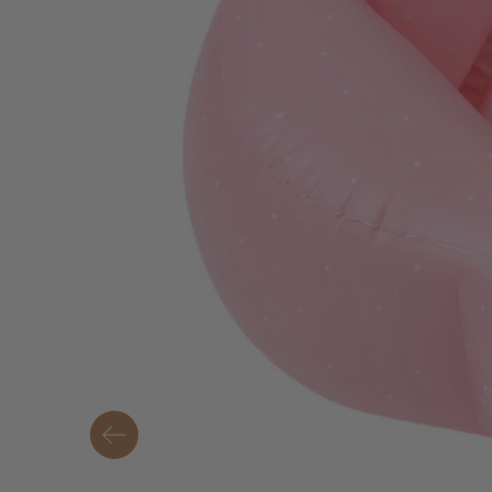
Ati
me
1