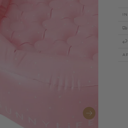
I
A
darytia
diją