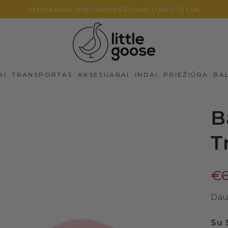
NEMOKAMAS SIUNTIMAS PAŠTOMATU NUO 75 EUR
AI
TRANSPORTAS
AKSESUARAI
INDAI
PRIEŽIŪRA
BA
B
T
€
Dau
Su 