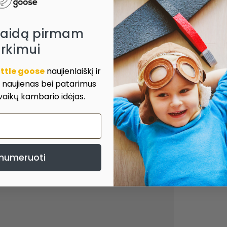
laidą pirmam
irkimui
ittle goose
naujienlaiškį ir
, naujienas bei patarimus
 vaikų kambario idėjas.
numeruoti