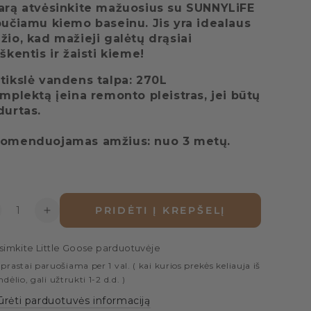
arą atvėsinkite mažuosius su SUNNYLiFE
pučiamu kiemo baseinu. Jis yra idealaus
žio, kad mažieji galėtų drąsiai
uškentis ir žaisti kieme!
tikslė vandens talpa: 270L
omplektą įeina remonto pleistras, jei būtų
durtas.
omenduojamas amžius: nuo 3 metų.
is
PRIDĖTI Į KREPŠELĮ
žinti
Padidinti
ekį
kiekį
aseinas
Baseinas
simkite
Little Goose
parduotuvėje
-
prastai paruošiama per 1 val. ( kai kurios prekės keliauja iš
cean
Ocean
ndėlio, gali užtrukti 1-2 d.d. )
reasure
Treasure
ūrėti parduotuvės informaciją
ose
Rose