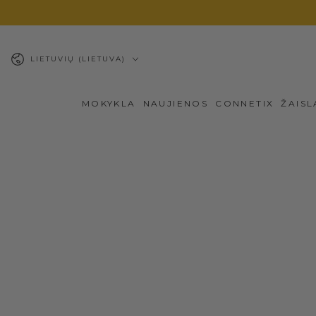
PEREITI PRIE
TURINIO
Kalba
LIETUVIŲ (LIETUVA)
MOKYKLA
NAUJIENOS
CONNETIX
ŽAISL
PEREITI PRIE
PRODUKTO
INFORMACIJOS