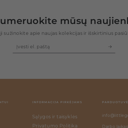
umeruokite mūsų naujienl
ji sužinokite apie naujas kolekcijas ir išskirtinius pasi
Įvesti
el.
paštą
NTUI
INFORMACIJA PIRKĖJAMS
PARDUOTUVĖ
info@littleg
Sąlygos ir taisyklės
Privatumo Politika
Darbo laikas