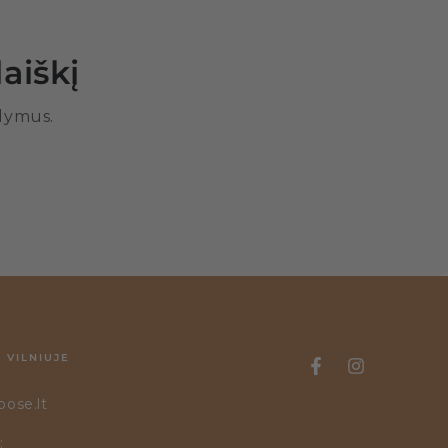
aiškį
ūlymus.
 VILNIUJE
oose.lt
: