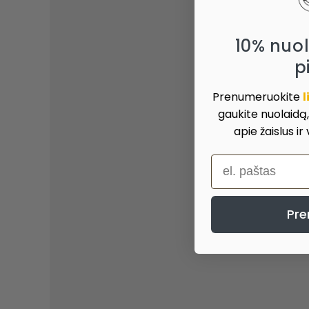
10% nuo
p
Prenumeruokite
l
gaukite nuolaidą
apie žaislus ir
el. paštas
Pre